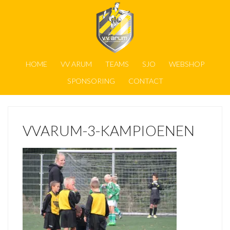
HOME
VV ARUM
TEAMS
SJO
WEBSHOP
SPONSORING
CONTACT
VVARUM-3-KAMPIOENEN