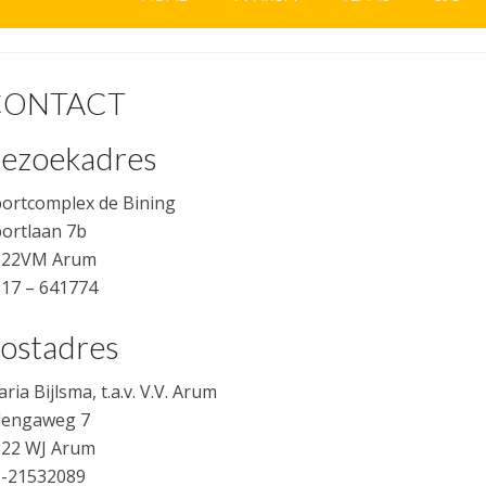
CONTACT
ezoekadres
ortcomplex de Bining
ortlaan 7b
822VM Arum
17 – 641774
ostadres
ria Bijlsma, t.a.v. V.V. Arum
lengaweg 7
822 WJ Arum
6-21532089