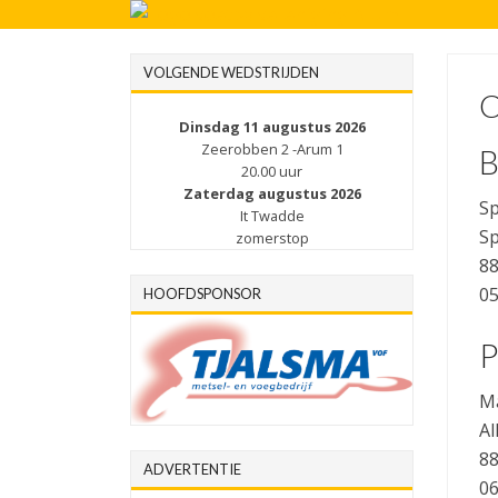
VOLGENDE WEDSTRIJDEN
Dinsdag 11 augustus 2026
Zeerobben 2 -Arum 1
B
20.00 uur
Zaterdag augustus 2026
Sp
It Twadde
Sp
zomerstop
8
05
HOOFDSPONSOR
P
Ma
Al
8
ADVERTENTIE
0