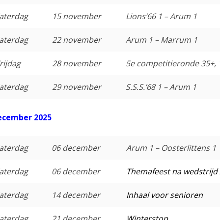
aterdag
15 november
Lions’66 1 – Arum 1
aterdag
22 november
Arum 1 – Marrum 1
rijdag
28 november
5e competitieronde 35+, 
aterdag
29 november
S.S.S.’68 1 – Arum 1
ecember 2025
aterdag
06 december
Arum 1 – Oosterlittens 1
aterdag
06 december
Themafeest na wedstrijd
aterdag
14 december
Inhaal voor senioren
aterdag
21 december
Winterstop