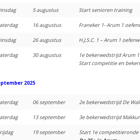
insdag
5 augustus
Start senioren training
aterdag
16 augustus
Franeker 1- Arum 1 oefen
insdag
26 augustus
H.J.S.C. 1 – Arum 1 oefenw
aterdag
30 augustus
1e bekerwedstrijd Arum 1
Start competitie en beker
eptember
2025
aterdag
06 september
2e bekerwedstrijd De Wal
aterdag
13 september
3e bekerwedstrijd Makku
rijdag
19 september
Start 1e competitieronde