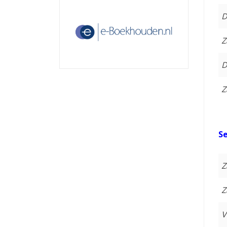
D
Z
D
Z
S
Z
Z
V