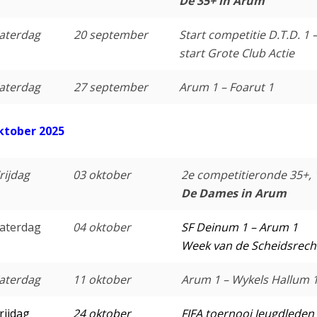
De 35+ in Arum
aterdag
20 september
Start competitie D.T.D. 1 
start Grote Club Actie
aterdag
27 september
Arum 1 – Foarut 1
ktober 2025
rijdag
03 oktober
2e competitieronde 35+, 
De Dames in Arum
aterdag
04 oktober
SF Deinum 1 – Arum 1
Week van de Scheidsrecht
aterdag
11 oktober
Arum 1 – Wykels Hallum 
rijdag
24 oktober
FIFA toernooi Jeugdleden 