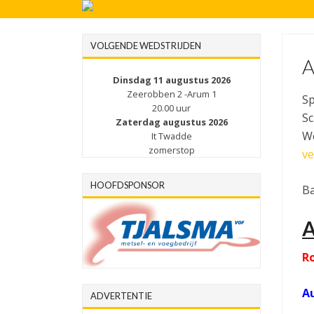
VOLGENDE WEDSTRIJDEN
A
Dinsdag 11 augustus 2026
Zeerobben 2 -Arum 1
Sp
20.00 uur
Sc
Zaterdag augustus 2026
We
It Twadde
zomerstop
ve
HOOFDSPONSOR
Ba
A
Ro
A
ADVERTENTIE