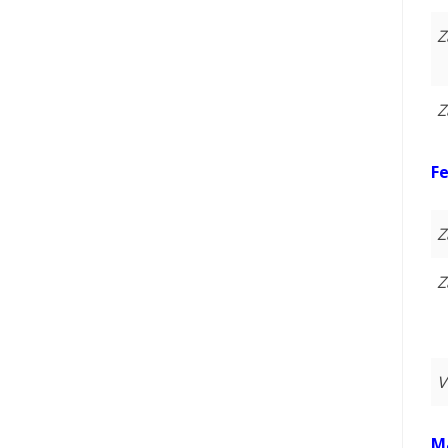
Z
Z
Fe
Z
Z
V
M