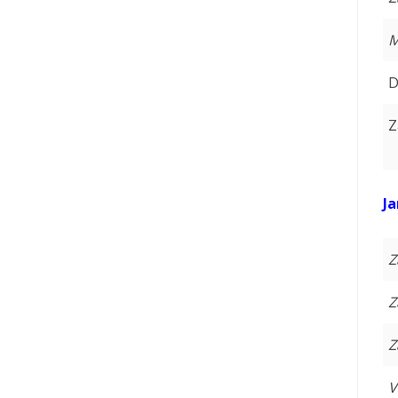
M
D
Z
Ja
Z
Z
Z
V