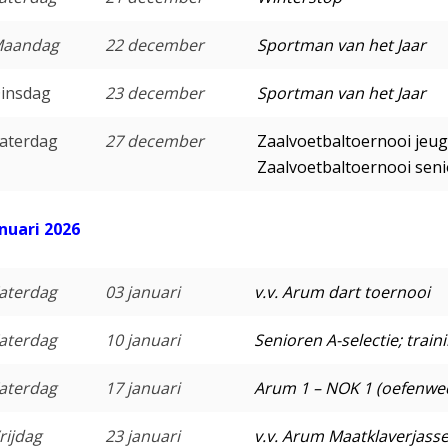
aandag
22 december
Sportman van het Jaar
insdag
23 december
Sportman van het Jaar
aterdag
27 december
Zaalvoetbaltoernooi jeu
Zaalvoetbaltoernooi sen
nuari 2026
aterdag
03 januari
v.v. Arum dart toernooi
aterdag
10 januari
Senioren A-selectie; trai
aterdag
17 januari
Arum 1 – NOK 1 (oefenwed
rijdag
23 januari
v.v. Arum Maatklaverjass