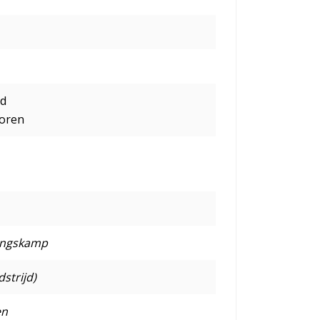
gd
ioren
ningskamp
strijd)
en