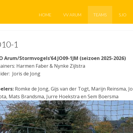
HOME
VV ARUM
TEAMS
SJO
10-1
O Arum/Stormvogels’64 JO09-1JM (seizoen 2025-2026)
ainers: Harmen Faber & Nynke Zijlstra
ider: Joris de Jong
elers:
Romke de Jong, Gijs van der Togt, Marijn Reinsma, Jo
ta, Mats Brandsma, Jurre Hoekstra en Sem Boersma