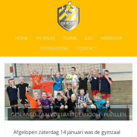
HOME
VV ARUM
TEAMS
SJO
WEBSHOP
SPONSORING
CONTACT
GESLAAGD ZAALVOETBALTOERNOOI F-PUPILLEN
Afgelopen zaterdag 14 januari was de gymzaal