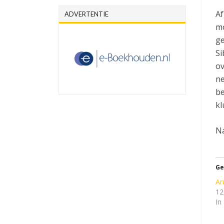
Af
ADVERTENTIE
mo
ge
Si
ov
ne
be
kl
Na
Ge
Ar
12
In