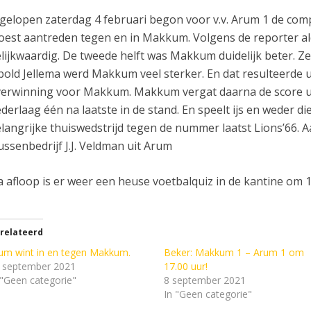
gelopen zaterdag 4 februari begon voor v.v. Arum 1 de compe
est aantreden tegen en in Makkum. Volgens de reporter al
lijkwaardig. De tweede helft was Makkum duidelijk beter. Z
bold Jellema werd Makkum veel sterker. En dat resulteerde ui
erwinning voor Makkum. Makkum vergat daarna de score uit 
derlaag één na laatste in de stand. En speelt ijs en weder
langrijke thuiswedstrijd tegen de nummer laatst Lions’66. A
ussenbedrijf J.J. Veldman uit Arum
 afloop is er weer een heuse voetbalquiz in de kantine om 1
relateerd
um wint in en tegen Makkum.
Beker: Makkum 1 – Arum 1 om
 september 2021
17.00 uur!
 "Geen categorie"
8 september 2021
In "Geen categorie"