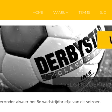
HOME
VV ARUM
TEAMS
SJO
WEDSTRIJDBRIEFJ
eronder alweer het 8e wedstrijdbriefje van dit seizoen.