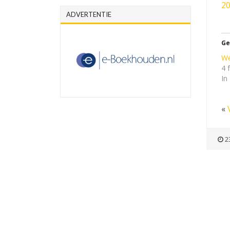
20
ADVERTENTIE
Ge
We
4 
In
«
23