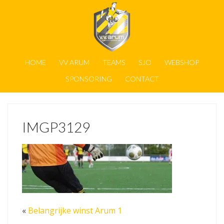
HOME
VV ARUM
TEAMS
SJO
WEBSHOP
SPONSORING
CONTACT
IMGP3129
«
Belangrijke winst Arum 1