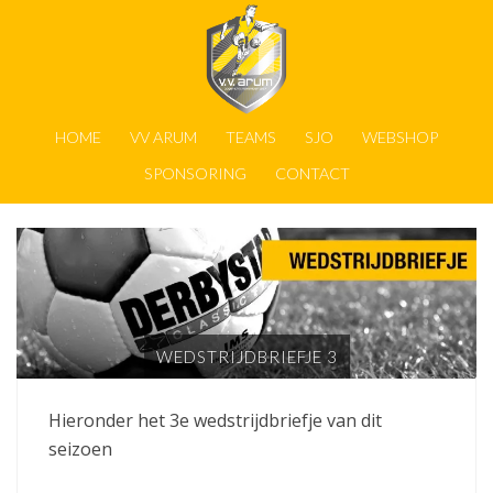
HOME
VV ARUM
TEAMS
SJO
WEBSHOP
SPONSORING
CONTACT
WEDSTRIJDBRIEFJE 3
Hieronder het 3e wedstrijdbriefje van dit
seizoen