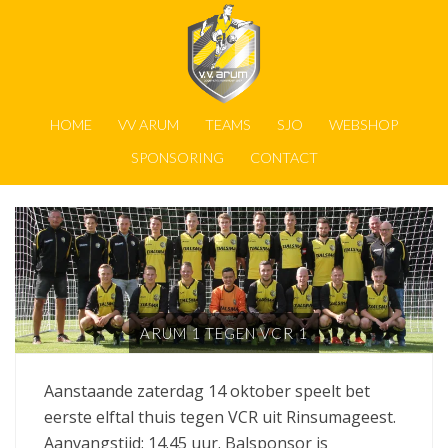
HOME
VV ARUM
TEAMS
SJO
WEBSHOP
SPONSORING
CONTACT
ARUM 1 TEGEN VCR 1
Aanstaande zaterdag 14 oktober speelt bet
eerste elftal thuis tegen VCR uit Rinsumageest.
Aanvangstijd: 14.45 uur. Balsponsor is