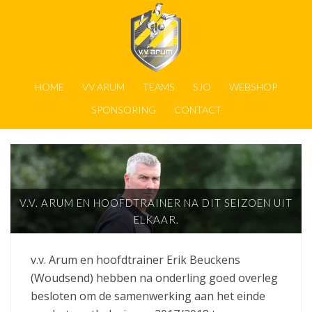
HOME
VV ARUM
TEAMS
SJO
WEBSHOP
SPONSORING
CONTACT
V.V. ARUM EN HOOFDTRAINER NA DIT SEIZOEN UIT
ELKAAR.
v.v. Arum en hoofdtrainer Erik Beuckens
(Woudsend) hebben na onderling goed overleg
besloten om de samenwerking aan het einde