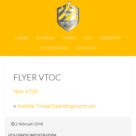
HOME
VV ARUM
TEAMS
SJO
WEBSHOP
SPONSORING
CONTACT
FLYER VTOC
Flyer VTOC
«
Voetbal Totaal Opleidingscentrum
2 februari 2018
VOLGENDE WEDSTRIJDEN