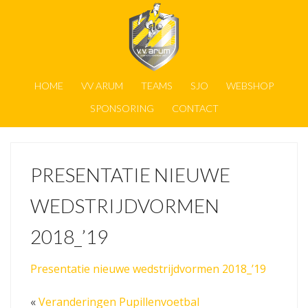
HOME
VV ARUM
TEAMS
SJO
WEBSHOP
SPONSORING
CONTACT
PRESENTATIE NIEUWE
WEDSTRIJDVORMEN
2018_’19
Presentatie nieuwe wedstrijdvormen 2018_’19
«
Veranderingen Pupillenvoetbal