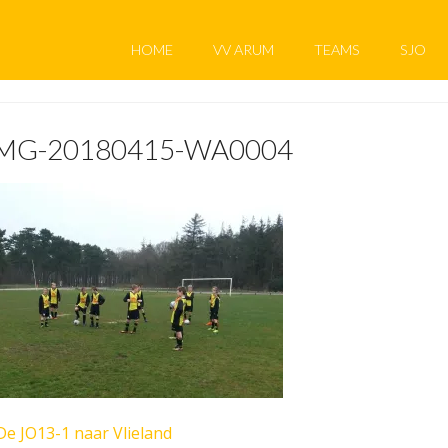
HOME
VV ARUM
TEAMS
SJO
MG-20180415-WA0004
De JO13-1 naar Vlieland