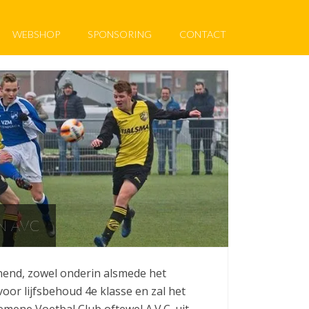
WEBSHOP
SPONSORING
CONTACT
N AVC
end, zowel onderin alsmede het
oor lijfsbehoud 4e klasse en zal het
mene Voetbal Club oftewel A.V.C. uit