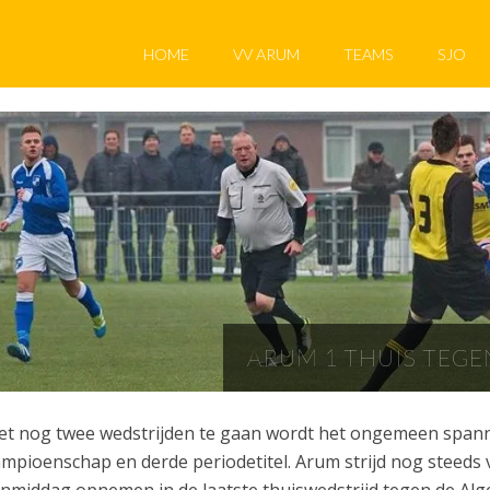
HOME
VV ARUM
TEAMS
SJO
ARUM 1 THUIS TEGE
t nog twee wedstrijden te gaan wordt het ongemeen spann
mpioenschap en derde periodetitel. Arum strijd nog steeds v
nmiddag opnemen in de laatste thuiswedstrijd tegen de Alge