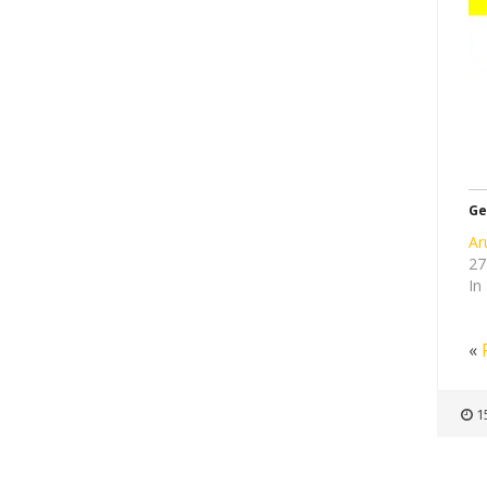
Ge
Ar
27
In
«
1