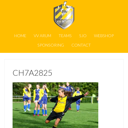
HOME
VV ARUM
TEAMS
SJO
WEBSHOP
SPONSORING
CONTACT
CH7A2825