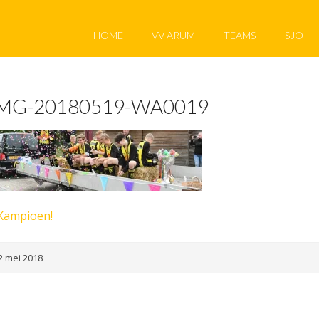
HOME
VV ARUM
TEAMS
SJO
MG-20180519-WA0019
Kampioen!
2 mei 2018