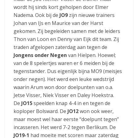
wordt hij sinds kort geholpen door Elmer
Nadema. Ook bij de
JO9
zijn nieuwe trainers
Johan van IJs en Maurice van der Harst
gekomen. Zij begeleiden samen met de leiders
Thon van Loon en Denny van Eijk dit team. Zij
traden afgelopen zaterdag aan tegen de
Jongens onder Negen
van Hielpen. Hoewel;
van de 8 spelertjes waren er 6 meiden bij de
tegenstander. Dus eigenlijk bijna MO9 (meisjes
onder negen). Het werd een leuke wedstrijd
waarin Arum won door doelpunten van o.a.
Jetse Visser, Niek Visser en Daley Hoekstra.
De
JO15
speelden knap 4-4 in en tegen de
koploper Bolsward. De
JO12
won ook weer,
maar moest wel haar eerste “doelpunt tegen”
incasseren. Het werd 7-2 tegen Berlikum. De
JO19-1
had moeite met scoren maar zaterdag