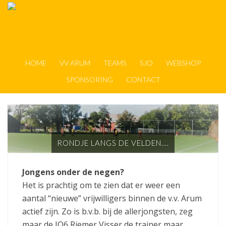
HOME
VV ARUM
TEAMS
SJO
WEBSHOP
SPONSORING
CONTACT
RONDJE LANGS DE VELDEN….
Jongens onder de negen?
Het is prachtig om te zien dat er weer een
aantal “nieuwe” vrijwilligers binnen de v.v. Arum
actief zijn. Zo is b.v.b. bij de allerjongsten, zeg
maar de JO6 Riemer Visser de trainer maar