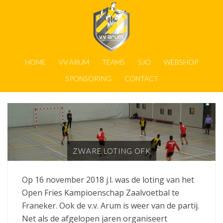
HOME
VV ARUM
TEAMS
SJO
WEBSHOP
SPONSORING
CONTACT
ZWARE LOTING OFK
Op 16 november 2018 j.l. was de loting van het
Open Fries Kampioenschap Zaalvoetbal te
Franeker. Ook de v.v. Arum is weer van de partij.
Net als de afgelopen jaren organiseert