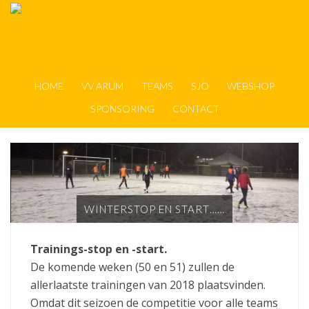
HOME
VV ARUM
TEAMS
SJO
WEBSHOP
SPONSORING
CONTACT
WINTERSTOP EN START……
Trainings-stop
en -start.
De komende weken (50 en 51) zullen de
allerlaatste trainingen van 2018 plaatsvinden.
Omdat dit seizoen de competitie voor alle teams