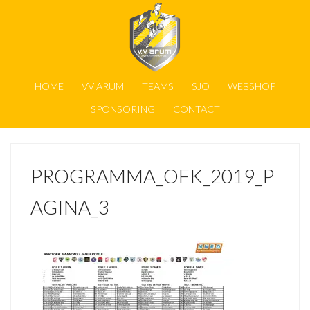
HOME
VV ARUM
TEAMS
SJO
WEBSHOP
SPONSORING
CONTACT
PROGRAMMA_OFK_2019_P
AGINA_3