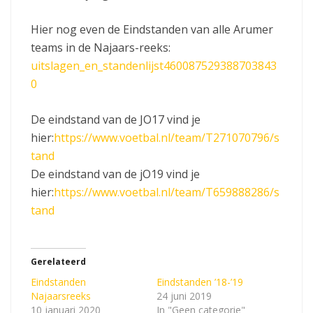
Hier nog even de Eindstanden van alle Arumer
teams in de Najaars-reeks:
uitslagen_en_standenlijst460087529388703843
0
De eindstand van de JO17 vind je
hier:
https://www.voetbal.nl/team/T271070796/s
tand
De eindstand van de jO19 vind je
hier:
https://www.voetbal.nl/team/T659888286/s
tand
Gerelateerd
Eindstanden
Eindstanden ’18-’19
Najaarsreeks
24 juni 2019
10 januari 2020
In "Geen categorie"