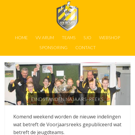
HOME
VV ARUM
TEAMS
SJO
WEBSHOP
SPONSORING
CONTACT
EINDSTANDEN NAJAARS-REEKS
Komend weekend worden de nieuwe indelingen
wat betreft de Voorjaarsreeks gepubliceerd wat
betreft de jeugdteams.