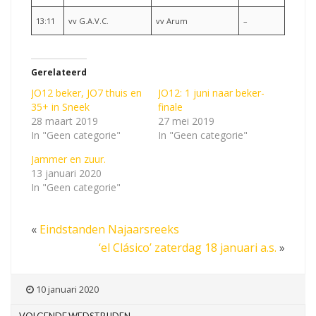
13:11
vv G.A.V.C.
vv Arum
–
Gerelateerd
JO12 beker, JO7 thuis en
JO12: 1 juni naar beker-
35+ in Sneek
finale
28 maart 2019
27 mei 2019
In "Geen categorie"
In "Geen categorie"
Jammer en zuur.
13 januari 2020
In "Geen categorie"
«
Eindstanden Najaarsreeks
‘el Clásico’ zaterdag 18 januari a.s.
»
10 januari 2020
VOLGENDE WEDSTRIJDEN