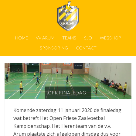
HOME
VV ARUM
TEAMS
SJO
WEBSHOP
SPONSORING
CONTACT
OFK FINALEDAG!
Komende zaterdag 11 januari 2020 de finaledag
wat betreft Het Open Friese Zaalvoetbal
Kampioenschap. Het Herenteam van de v.v.
Arum plaatste zich afgelopen dinsdag dus voor