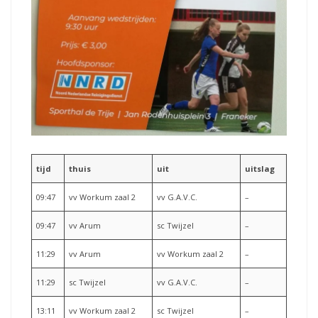
tijd
thuis
uit
uitslag
09:47
vv Workum zaal 2
vv G.A.V.C.
–
09:47
vv Arum
sc Twijzel
–
11:29
vv Arum
vv Workum zaal 2
–
11:29
sc Twijzel
vv G.A.V.C.
–
13:11
vv Workum zaal 2
sc Twijzel
–