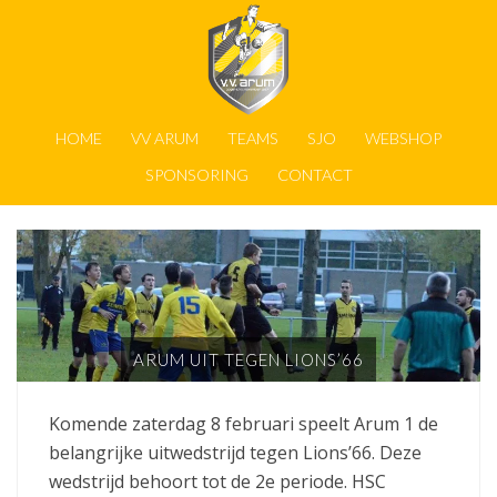
HOME
VV ARUM
TEAMS
SJO
WEBSHOP
SPONSORING
CONTACT
ARUM UIT TEGEN LIONS’66
Komende zaterdag 8 februari speelt Arum 1 de
belangrijke uitwedstrijd tegen Lions’66. Deze
wedstrijd behoort tot de 2e periode. HSC