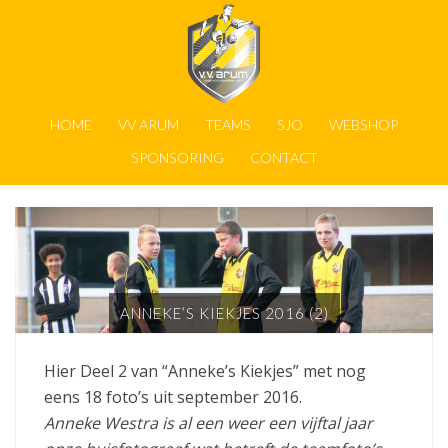
HOME
VV ARUM
TEAMS
SJO
WEBSHOP
SPONSORING
CONTACT
ANNEKE’S KIEKJES 2016 (2)
Hier Deel 2 van “Anneke’s Kiekjes” met nog
eens 18 foto’s uit september 2016.
Anneke Westra is al een weer een vijftal jaar