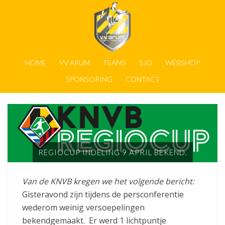
HOME
VV ARUM
TEAMS
SJO
WEBSHOP
SPONSORING
CONTACT
REGIOCUP INDELING 9 APRIL BEKEND.
Van de KNVB kregen we het volgende bericht:
Gisteravond zijn tijdens de persconferentie
wederom weinig versoepelingen
bekendgemaakt. Er werd 1 lichtpuntje