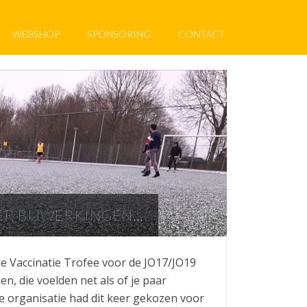
WEBSHOP
SPONSORING
CONTACT
ER BIJWERKINGEN…
e Vaccinatie Trofee voor de JO17/JO19
, die voelden net als of je paar
e organisatie had dit keer gekozen voor