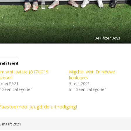
De Pfizer Boys
relateerd
am wint laatste JO17/JO19
Migchiel wint! En nieuwe
ernooi!
koplopers.
 mei 2021
3 mei 2021
 "Geen categorie"
In "Geen categorie"
Paastoernooi Jeugd: de uitnodiging!
8 maart 2021