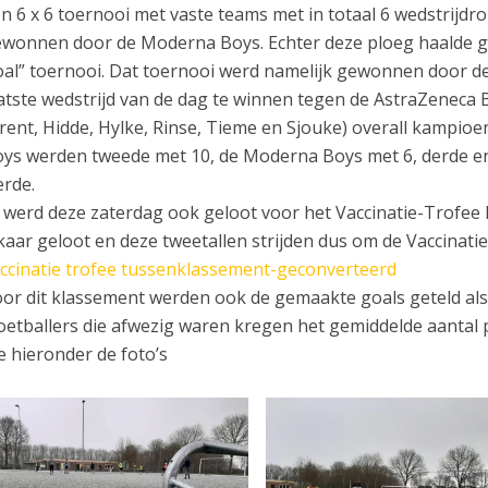
n 6 x 6 toernooi met vaste teams met in totaal 6 wedstrijdr
wonnen door de Moderna Boys. Echter deze ploeg haalde ge
al” toernooi. Dat toernooi werd namelijk gewonnen door de 
atste wedstrijd van de dag te winnen tegen de AstraZeneca B
rent, Hidde, Hylke, Rinse, Tieme en Sjouke) overall kampio
ys werden tweede met 10, de Moderna Boys met 6, derde en
erde.
 werd deze zaterdag ook geloot voor het Vaccinatie-Trofee 
kaar geloot en deze tweetallen strijden dus om de Vaccinatie
ccinatie trofee tussenklassement-geconverteerd
or dit klassement werden ook de gemaakte goals geteld al
oetballers die afwezig waren kregen het gemiddelde aantal 
e hieronder de foto’s