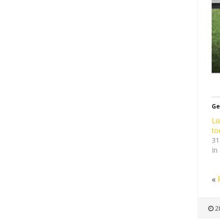
Ge
Li
to
31
In
«
2