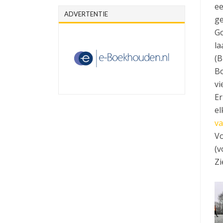
ee
ADVERTENTIE
ge
Go
la
(B
Bo
vi
Er
el
va
Vo
(v
Zi