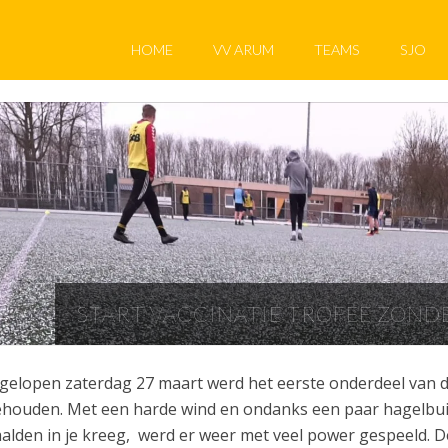
HOME
VV ARUM
TEAMS
SJO
START VACCINATIE TROFEE ZOND
gelopen zaterdag 27 maart werd het eerste onderdeel van d
houden. Met een harde wind en ondanks een paar hagelbuien
alden in je kreeg, werd er weer met veel power gespeeld. D