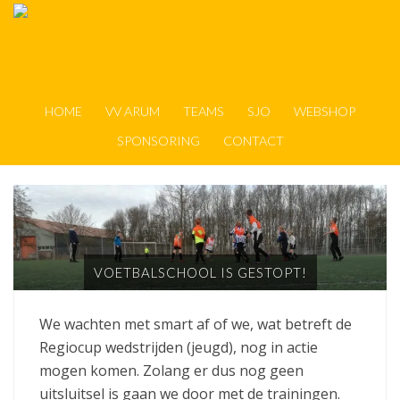
HOME
VV ARUM
TEAMS
SJO
WEBSHOP
SPONSORING
CONTACT
VOETBALSCHOOL IS GESTOPT!
We wachten met smart af of we, wat betreft de
Regiocup wedstrijden (jeugd), nog in actie
mogen komen. Zolang er dus nog geen
uitsluitsel is gaan we door met de trainingen.