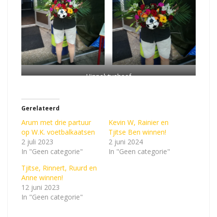
Hippolytushoef
Gerelateerd
Arum met drie partuur
Kevin W, Rainier en
op W.K. voetbalkaatsen
Tjitse Ben winnen!
2 juli 2023
2 juni 2024
In "Geen categorie"
In "Geen categorie"
Tjitse, Rinnert, Ruurd en
Anne winnen!
12 juni 2023
In "Geen categorie"