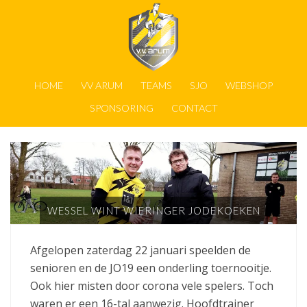
HOME
VV ARUM
TEAMS
SJO
WEBSHOP
SPONSORING
CONTACT
WESSEL WINT WIERINGER JODEKOEKEN
Afgelopen zaterdag 22 januari speelden de
senioren en de JO19 een onderling toernooitje.
Ook hier misten door corona vele spelers. Toch
waren er een 16-tal aanwezig. Hoofdtrainer