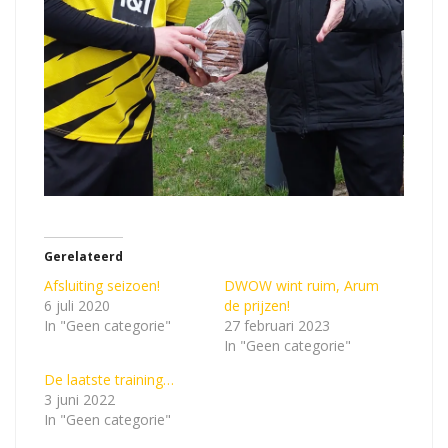
Gerelateerd
Afsluiting seizoen!
DWOW wint ruim, Arum
6 juli 2020
de prijzen!
In "Geen categorie"
27 februari 2023
In "Geen categorie"
De laatste training…
3 juni 2022
In "Geen categorie"