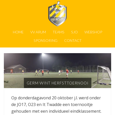
HOME
VV ARUM
TEAMS
SJO
WEBSHOP
SPONSORING
CONTACT
GERM WINT HERFSTTOERNOOI
Op donderdagavond 20 oktober j.l. werd onder
de JO17, O23 en It Twadde een toernooitje
gehouden met een individueel eindklassement.