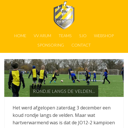
HOME
VV ARUM
TEAMS
SJO
WEBSHOP
SPONSORING
CONTACT
RONDJE LANGS DE VELDEN…
Het werd afgelopen zaterdag 3 december een
koud rondje langs de velden. Maar wat
hartverwarmend was is dat de JO12-2 kampioen