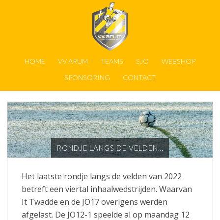
HOME
VV ARUM
TEAMS
SJO
WEBSHOP
SPONSORING
CONTACT
RONDJE LANGS DE VELDEN…
Het laatste rondje langs de velden van 2022
betreft een viertal inhaalwedstrijden. Waarvan
It Twadde en de JO17 overigens werden
afgelast. De JO12-1 speelde al op maandag 12