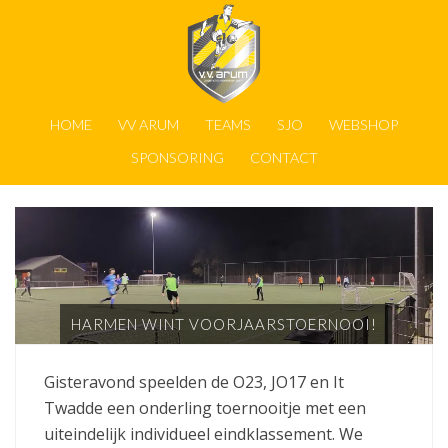
HOME
VV ARUM
TEAMS
SJO
WEBSHOP
SPONSORING
CONTACT
HARMEN WINT VOORJAARSTOERNOOI!
Gisteravond speelden de O23, JO17 en It
Twadde een onderling toernooitje met een
uiteindelijk individueel eindklassement. We