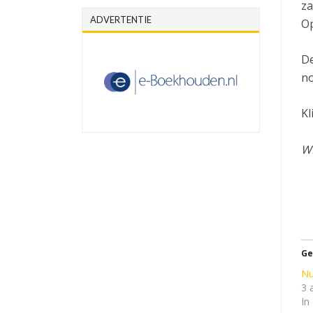
za
ADVERTENTIE
Op
De
no
Kl
WE
Ge
Nu
3 
In