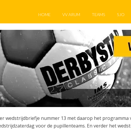
HOME
VV ARUM
TEAMS
SJO
NUMMER 13!
er wedstrijdbriefje nummer 13 met daarop het programma v
dstrijdzaterdag voor de pupillenteams. En verder het wedst