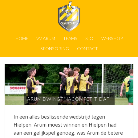
HOME
VV ARUM
TEAMS
SJO
WEBSHOP
SPONSORING
CONTACT
ARUM DWINGT NACOMPETITIE AF!
In een alles beslissende wedstrijd tegen
Hielpen, Arum moest winnen en Hielpen had
aan een gelijkspel genoeg, was Arum de betere