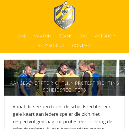
HOME
VV ARUM
TEAMS
SJO
WEBSHOP
SPONSORING
CONTACT
AANGESCHERPTE RICHTLIJN PROTEST RICHTING
SCHEIDSRECHTERS
Vanaf dit seizoen toont de scheidsrechter een
gele kaart aan iedere speler die zich niet
respectvol gedraagt of protesteert richting de