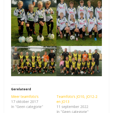
Gerelateerd
Meer teamfoto’s
Teamfoto’s JO10, JO12-2
17 oktober 2017
en JO13
In "Geen categorie"
11 september 2022
In "Geen categorie"