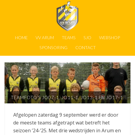
HOME
VV ARUM
TEAMS
SJO
WEBSHOP
SPONSORING
CONTACT
TEAMFOTO’S JO07-1, JO11-1, JO13-1 EN JO17-1.
Afgelopen zaterdag 9 september werd er door
de meeste teams afgetrapt wat betreft het
seizoen ’24-’25. Met drie wedstrijden in Arum en