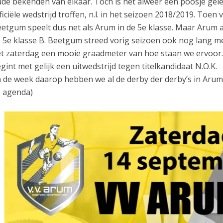
de bekenden van elkaar. Toch is het alweer een poosje gele
ficiële wedstrijd troffen, n.l. in het seizoen 2018/2019. Toen 
etgum speelt dus net als Arum in de 5e klasse. Maar Arum a
 5e klasse B. Beetgum streed vorig seizoen ook nog lang me
t zaterdag een mooie graadmeter van hoe staan we ervoor.
gint met gelijk een uitwedstrijd tegen titelkandidaat N.O.K.
 de week daarop hebben we al de derby der derby’s in Arum n
 agenda)