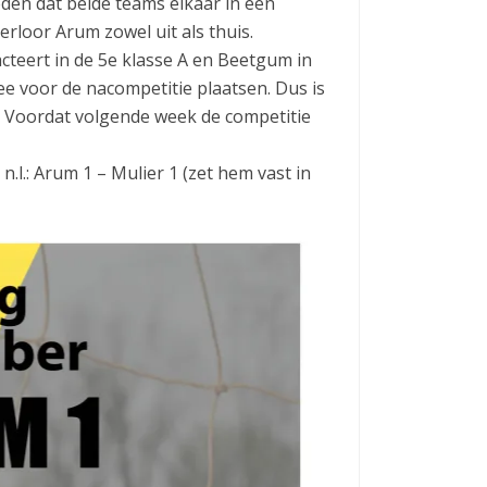
den dat beide teams elkaar in een
verloor Arum zowel uit als thuis.
cteert in de 5e klasse A en Beetgum in
e voor de nacompetitie plaatsen. Dus is
 Voordat volgende week de competitie
.l.: Arum 1 – Mulier 1 (zet hem vast in