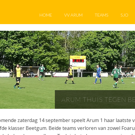
HOME
VV ARUM
TEAMS
SJO
ARUM THUIS TEGEN B
mende zaterdag 14 september speelt Arum 1 haar laatste v
jfde klasser Beetgum. Beide teams verloren van zowel Foar