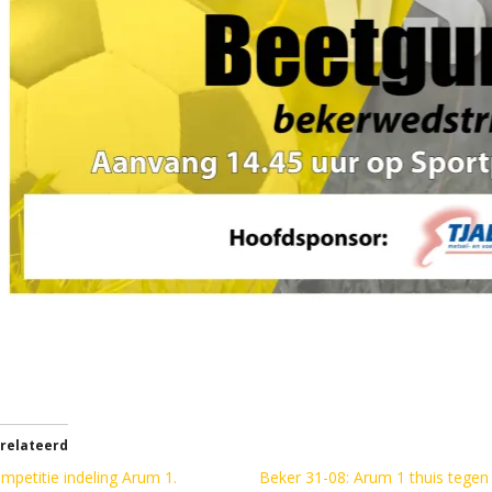
relateerd
mpetitie indeling Arum 1.
Beker 31-08: Arum 1 thuis tegen