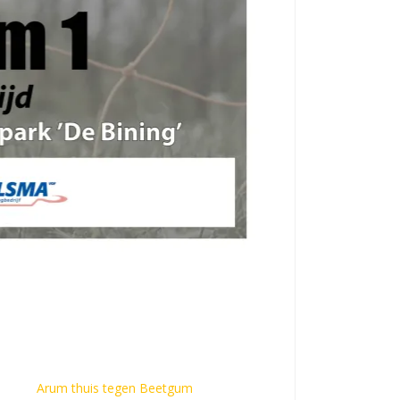
Arum thuis tegen Beetgum