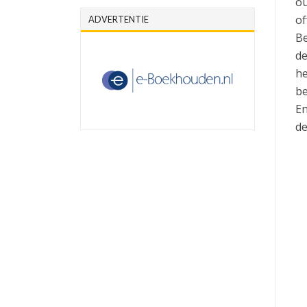
ou
of
ADVERTENTIE
Be
de
he
be
En
de