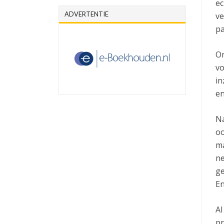
ec
ADVERTENTIE
ve
pa
On
vo
in
en
Na
oo
ma
ne
ge
En
Al
pr