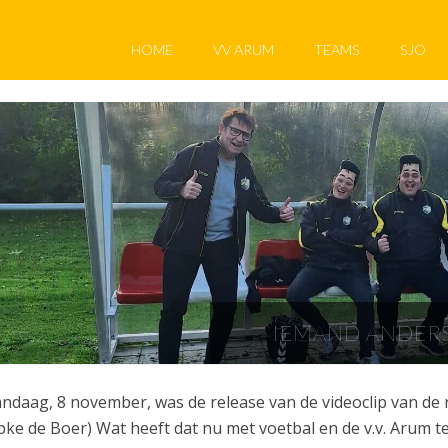
HOME
VV ARUM
TEAMS
SJO
IEMAND ANDERS
ndaag, 8 november, was de release van de videoclip van de 
pke de Boer) Wat heeft dat nu met voetbal en de v.v. Arum