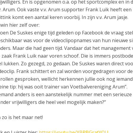
ijwilligers. En is opgenomen o.a. op het sportcomplex en in
v. Arum. Ook vaste v.v. Arum supporter Frank Luik heeft een r
ttink komt een aantal keren voorbij. In zijn v.v. Arum jasje.
win hier zelf over:
oen De Suskes enige tijd geleden op Facebook de vraag ste
schikbaar was voor de videoclipopnames van hun nieuwe si
ders. Maar die had geen tijd. Vandaar dat het management 
 zaak Frank Luik naar voren schoof. Die is immers postbo
l lukken. Zo gezegd, zo gedaan. De Suskes waren direct voor.
deoclip. Frank schittert en zal worden voorgedragen voor de 
jrollen gesproken, wellicht herkennen jullie ook nog iemand 
eine tip: hij was ooit trainer van Voetbalvereniging Arum”.
emand anders is een aanstekelijk nummer met een serieuze
nder vrijwilligers die heel veel mogelijk maken?”
 zo is het maar net!
jk en Luister hier:
https://youtu.be/XBPBGratYQU