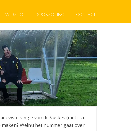
WEBSHOP
SPONSORING
CONTACT
!
nieuwste single van de Suskes (met o.a.
 te maken? Welnu het nummer gaat over