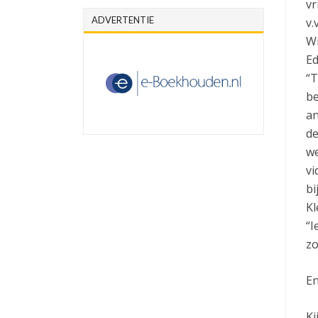
vr
ADVERTENTIE
v.
Wi
Ed
“T
be
an
de
we
vi
bi
Kl
“I
zo
En
Ki