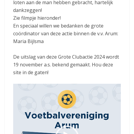
loten aan de man hebben gebracht, hartelijk
dankzeggen!
Zie filmpje hieronder!
En speciaal willen we bedanken de grote
coördinator van deze actie binnen de v.v. Arum:
Maria Bijlsma
De uitslag van deze Grote Clubactie 2024 wordt
19 november a.s. bekend gemaakt. Hou deze
site in de gaten!
V
i
d
e
o
s
p