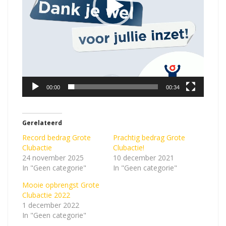
e
l
e
r
00:00
00:34
Gerelateerd
Record bedrag Grote
Prachtig bedrag Grote
Clubactie
Clubactie!
24 november 2025
10 december 2021
In "Geen categorie"
In "Geen categorie"
Mooie opbrengst Grote
Clubactie 2022
1 december 2022
In "Geen categorie"