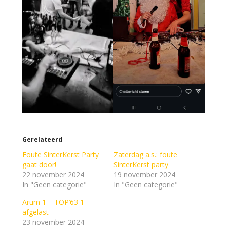
Gerelateerd
Foute SinterKerst Party
Zaterdag a.s.: foute
gaat door!
SinterKerst party
22 november 2024
19 november 2024
In "Geen categorie"
In "Geen categorie"
Arum 1 – TOP’63 1
afgelast
23 november 2024