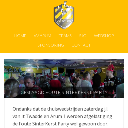
HOME
VV ARUM
TEAMS
SJO
WEBSHOP
SPONSORING
CONTACT
GESLAAGD FOUTE SINTERKERST PARTY
Ondanks dat de thuiswedstrijden zaterdag j.l.
van It Twadde en Arum 1 werden afgelast ging
de Foute SinterKerst Party wel gewoon door.