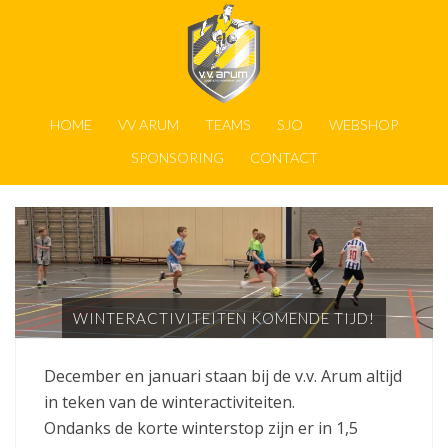
HOME
VV ARUM
TEAMS
SJO
WEBSHOP
SPONSORING
CONTACT
WINTERACTIVITEITEN KOMENDE TIJD!
December en januari staan bij de v.v. Arum altijd
in teken van de winteractiviteiten.
Ondanks de korte winterstop zijn er in 1,5