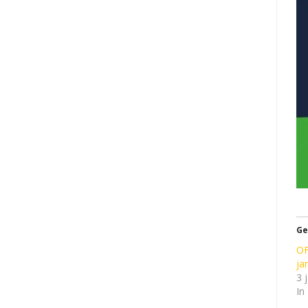
Ge
OF
ja
3 
In