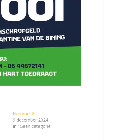
Nummer 8!
9 december 2024
In "Geen categorie"