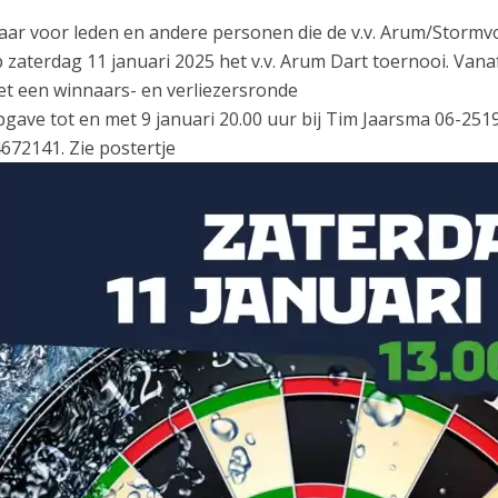
ar voor leden en andere personen die de v.v. Arum/Stormvo
 zaterdag 11 januari 2025 het v.v. Arum Dart toernooi. Vana
t een winnaars- en verliezersronde
gave tot en met 9 januari 20.00 uur bij Tim Jaarsma 06-25
672141. Zie postertje