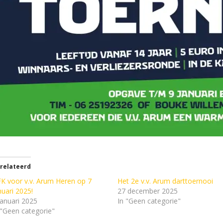
relateerd
K voor v.v. Arum Heren op 7
Het 2e v.v. Arum darttoernooi
nuari 2025!
27 december 2025
januari 2025
In "Geen categorie"
 "Geen categorie"