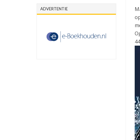
Ma
ADVERTENTIE
op
me
Op
44