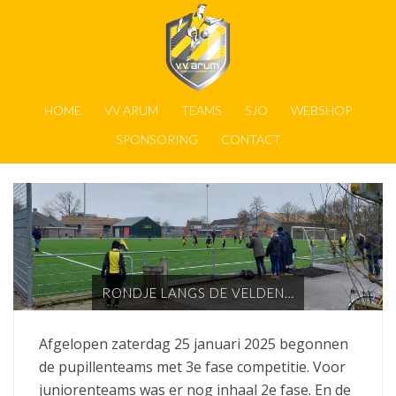
HOME
VV ARUM
TEAMS
SJO
WEBSHOP
SPONSORING
CONTACT
RONDJE LANGS DE VELDEN…
Afgelopen zaterdag 25 januari 2025 begonnen
de pupillenteams met 3e fase competitie. Voor
juniorenteams was er nog inhaal 2e fase. En de