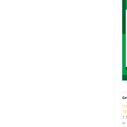
Ge
Co
18
3 
In