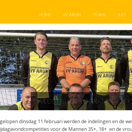
HOME
VV ARUM
TEAMS
SJO
WEDSTRIJDPROGRAMMA 35+, 
gelopen dinsdag 11 februari werden de indelingen en de we
ijdagavondcompetities voor de Mannen 35+, 18+ en de vr