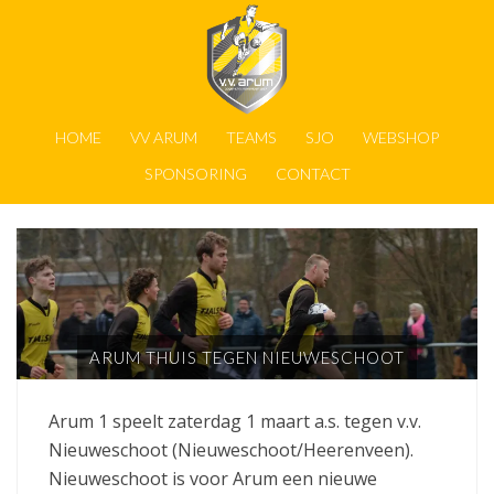
HOME
VV ARUM
TEAMS
SJO
WEBSHOP
SPONSORING
CONTACT
ARUM THUIS TEGEN NIEUWESCHOOT
Arum 1 speelt zaterdag 1 maart a.s. tegen v.v.
Nieuweschoot (Nieuweschoot/Heerenveen).
Nieuweschoot is voor Arum een nieuwe