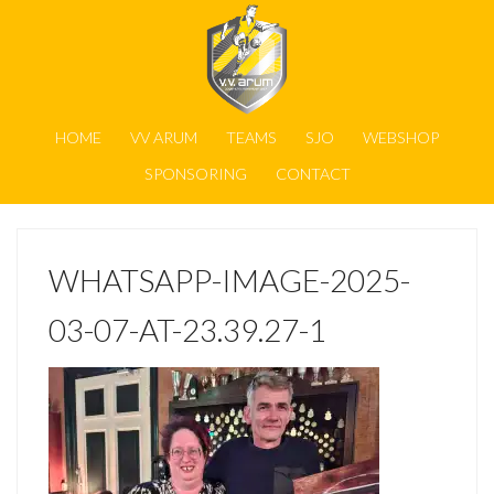
HOME
VV ARUM
TEAMS
SJO
WEBSHOP
SPONSORING
CONTACT
WHATSAPP-IMAGE-2025-
03-07-AT-23.39.27-1