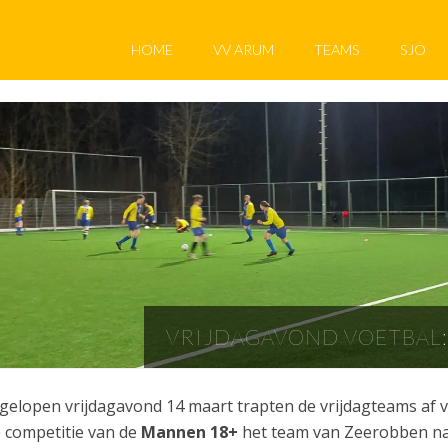
HOME
VV ARUM
TEAMS
SJO
VRIJDAGAVOND VOETBAL:
gelopen vrijdagavond 14 maart trapten de vrijdagteams af v
 competitie van de
Mannen 18+
het team van Zeerobben na