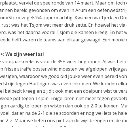
rplaatst, verviel de speelronde van 14 maart. Maar om toch
nnen bereid gevonden om even in Arum een oefenwedstrijdje
um/Stormvogels’64 oppermachtig. Kwamen via Tjerk en Dou
 rust was het Tsjom wat meer druk zette. En hoewel het vi
rd, was het daarna vooral Tsjom die kansen kreeg. En het 
eede helft waren de teams aan elkaar gewaagd. Een mooie 
+: We zijn weer los!
 voorjaarsreeks is voor de 35+ weer begonnen. Al was het 
n frisse straffe oostenwind moesten we afgelopen vrijdaga
wezigen, waardoor we good old Jouke weer even bereid vond
dstrijd tegen Harlingen was even inkomen. We konden elkaa
el balbezit kreeg en zij dit ook met een doelpunt wist te verz
eede pot tegen Tsjom. Enige jaren niet meer tegen gevoetbal
gon aardig te lopen en wisten dan ook op 2-0 te komen. Ma
voel, dat er na de 2-1 die ze scoorden er nog wel iets te hal
me 2-2. Maar we lieten ons niet van de wijs brengen en de 