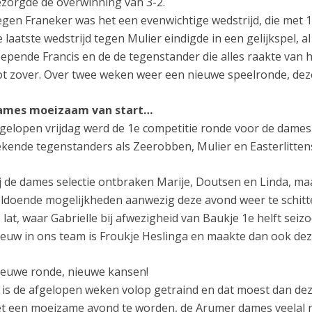
zorgde de overwinning van 3-2.
gen Franeker was het een evenwichtige wedstrijd, die met 1
 laatste wedstrijd tegen Mulier eindigde in een gelijkspel,
epende Francis en de de tegenstander die alles raakte van he
t zover. Over twee weken weer een nieuwe speelronde, dez
ames moeizaam van start…
gelopen vrijdag werd de 1e competitie ronde voor de dames i
kende tegenstanders als Zeerobben, Mulier en Easterlitten
j de dames selectie ontbraken Marije, Doutsen en Linda, ma
ldoende mogelijkheden aanwezig deze avond weer te schitt
 lat, waar Gabrielle bij afwezigheid van Baukje 1e helft seiz
euw in ons team is Froukje Heslinga en maakte dan ook de
euwe ronde, nieuwe kansen!
 is de afgelopen weken volop getraind en dat moest dan de
t een moeizame avond te worden, de Arumer dames veelal n