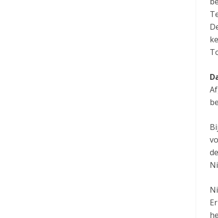
be
Te
De
ke
To
D
Af
be
Bi
vo
de
Ni
Ni
Er
he