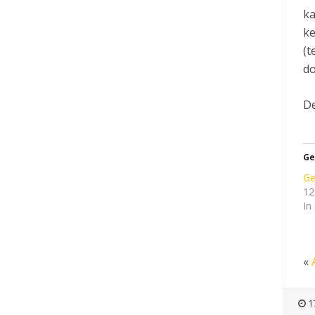
ka
ke
(t
do
De
Ge
Ge
12
In
«
1