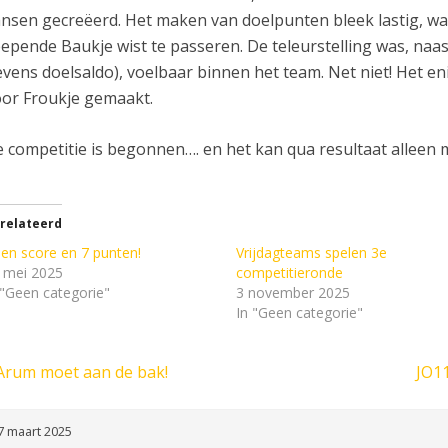
nsen gecreëerd. Het maken van doelpunten bleek lastig, w
epende Baukje wist te passeren. De teleurstelling was, na
evens doelsaldo), voelbaar binnen het team. Net niet! Het e
or Froukje gemaakt.
 competitie is begonnen…. en het kan qua resultaat alleen
relateerd
en score en 7 punten!
Vrijdagteams spelen 3e
 mei 2025
competitieronde
 "Geen categorie"
3 november 2025
In "Geen categorie"
Arum moet aan de bak!
JO11
7 maart 2025