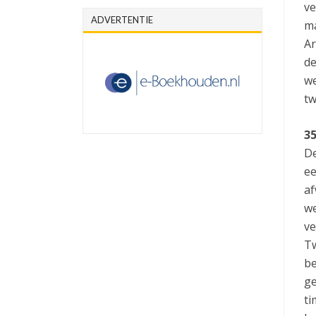
ve
ADVERTENTIE
ma
Ar
de
we
tw
35
De
ee
af
we
ve
Tw
be
ge
ti