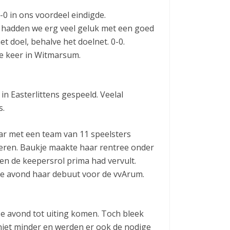
-0 in ons voordeel eindigde.
 al hadden we erg veel geluk met een goed
t doel, behalve het doelnet. 0-0.
e keer in Witmarsum.
n Easterlittens gespeeld. Veelal
s.
ar met een team van 11 speelsters
eren. Baukje maakte haar rentree onder
oen de keepersrol prima had vervult.
ze avond haar debuut voor de vvArum.
ze avond tot uiting komen. Toch bleek
iet minder en werden er ook de nodige